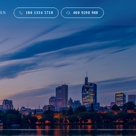
EN
180 1334 5718
400 9298 988
变压器
光储