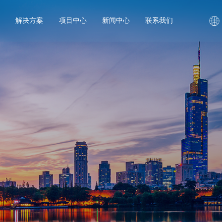
解决方案
项目中心
新闻中心
联系我们
变压器
道
矿山
油浸变压器
电网
箱式变压器
船用
数据中心
成套开关柜
制氢
矿用
风